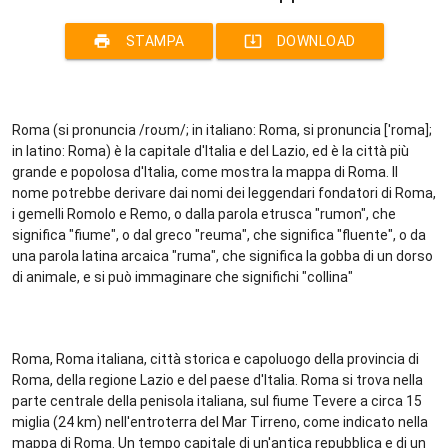
print
system_update_alt
STAMPA
DOWNLOAD
Roma (si pronuncia /roʊm/; in italiano: Roma, si pronuncia [ˈroma];
in latino: Roma) è la capitale d'Italia e del Lazio, ed è la città più
grande e popolosa d'Italia, come mostra la mappa di Roma. Il
nome potrebbe derivare dai nomi dei leggendari fondatori di Roma,
i gemelli Romolo e Remo, o dalla parola etrusca "rumon", che
significa "fiume", o dal greco "reuma", che significa "fluente", o da
una parola latina arcaica "ruma", che significa la gobba di un dorso
di animale, e si può immaginare che significhi "collina"
Roma, Roma italiana, città storica e capoluogo della provincia di
Roma, della regione Lazio e del paese d'Italia. Roma si trova nella
parte centrale della penisola italiana, sul fiume Tevere a circa 15
miglia (24 km) nell'entroterra del Mar Tirreno, come indicato nella
mappa di Roma. Un tempo capitale di un'antica repubblica e di un